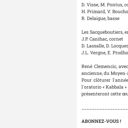
D. Visse, M. Pontus, 
H. Primard, V. Boucho
R. Delaigue, basse
Les Sacqueboutiers, 
J.P. Canihac, cornet
D. Lassalle, D. Locque
J.L. Vergne, E. Prod
René Clemencic, avec
ancienne, du Moyen-â
Pour clôturer l'anné
l'oratorio « Kabbala 
présenteront cette œu
__________________
ABONNEZ-VOUS !