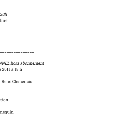
 20h
line
_______________
NEL hors abonnement
2011 à 18 h
r René Clemencic
ction
anequin