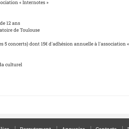
ociation « Internotes »
de 12 ans
atoire de Toulouse
s 5 concerts) dont 15€ d'adhésion annuelle à l'association «
da culturel
lics
Recrutement
Annuaire
Contacts