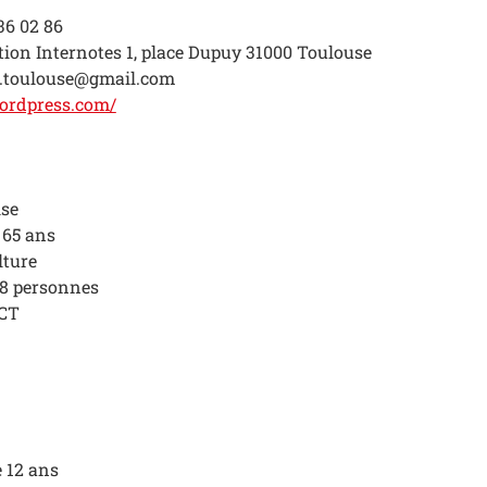
36 02 86
ation Internotes 1, place Dupuy 31000 Toulouse
es.toulouse@gmail.com
.wordpress.com/
ise
 65 ans
lture
 8 personnes
NCT
AC
 12 ans