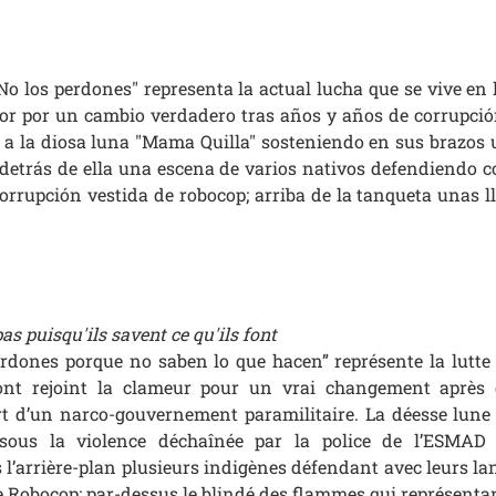
No los perdones" representa la actual lucha que se vive en 
or por un cambio verdadero tras años y años de corrupció
ja a la diosa luna "Mama Quilla" sosteniendo en sus brazos
 detrás de ella una escena de varios nativos defendiendo c
orrupción vestida de robocop; arriba de la tanqueta unas l
s puisqu'ils savent ce qu'ils font
rdones porque no saben lo que hacen” représente la lutte a
 ont rejoint la clameur pour un vrai changement après 
rt d’un narco-gouvernement paramilitaire. La déesse lune 
sous la violence déchaînée par la police de l’ESMAD 
l’arrière-plan plusieurs indigènes défendant avec leurs lanc
e Robocop; par-dessus le blindé des flammes qui représentan