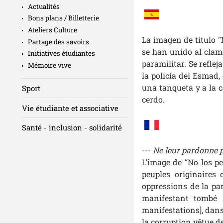
Actualités
Bons plans / Billetterie
Ateliers Culture
La imagen de titulo "
Partage des savoirs
se han unido al clam
Initiatives étudiantes
paramilitar. Se refle
Mémoire vive
la policía del Esmad,
una tanqueta y a la c
Sport
cerdo.
Vie étudiante et associative
Santé - inclusion - solidarité
---
Ne leur pardonne pa
L’image de “No los pe
peuples originaires
oppressions de la pa
manifestant tombé 
manifestations], dans 
la corruption vêtue d