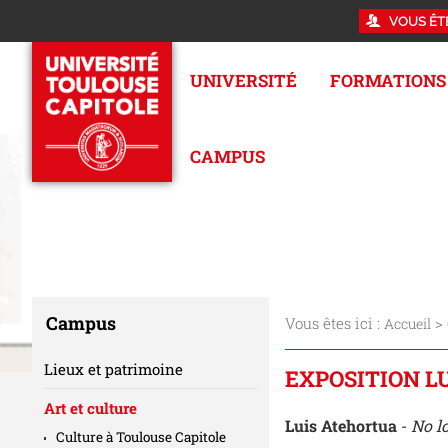
VOUS ÊT
UNIVERSITÉ
FORMATIONS
CAMPUS
Campus
Vous êtes ici :
>
Accueil
Lieux et patrimoine
EXPOSITION L
Art et culture
Luis Atehortua
-
No l
Culture à Toulouse Capitole