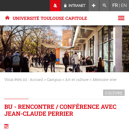
FR
|
EN
INTRANET
UNIVERSITÉ TOULOUSE CAPITOLE
Vous êtes ici :
>
>
>
Accueil
Campus
Art et culture
Mémoire vive
CULTURE
BU - RENCONTRE / CONFÉRENCE AVEC
JEAN-CLAUDE PERRIER