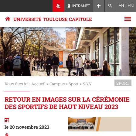
FR
|
EN
INTRANET
UNIVERSITÉ TOULOUSE CAPITOLE
SPORT
Vous êtes ici :
>
>
>
Accueil
Campus
Sport
SHN
RETOUR EN IMAGES SUR LA CÉRÉMONIE
DES SPORTIFS DE HAUT NIVEAU 2023
le 20 novembre 2023