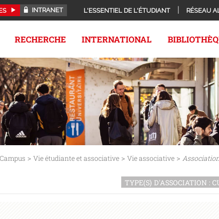
INTRANET
ES
L'ESSENTIEL DE L'ÉTUDIANT
RÉSEAU A
RECHERCHE
INTERNATIONAL
BIBLIOTHÈ
>
>
>
Campus
Vie étudiante et associative
Vie associative
Association
TYPE(S) D'ASSOCIATION : 