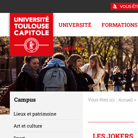
VOUS ÊT
UNIVERSITÉ
FORMATIONS
CAMPUS
Campus
Vous êtes ici :
>
Accueil
Lieux et patrimoine
Art et culture
LES JOKERS
Sport