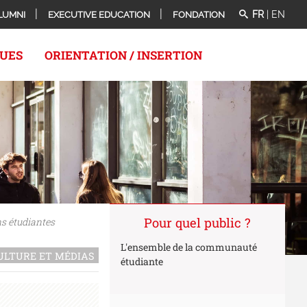
FR
|
EN
LUMNI
EXECUTIVE EDUCATION
FONDATION
QUES
ORIENTATION / INSERTION
Pour quel public ?
s étudiantes
L'ensemble de la communauté
CULTURE ET MÉDIAS
étudiante