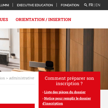
FR
|
EN
LUMNI
EXECUTIVE EDUCATION
FONDATION
QUES
ORIENTATION / INSERTION
Comment préparer son
>
administrative
tion
inscription ?
Liste des pièces du dossier
Notice pour remplir le dossier
d'inscription