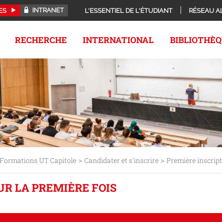
INTRANET
ES
L'ESSENTIEL DE L'ÉTUDIANT
RÉSEAU A
RECHERCHE
INTERNATIONAL
BIBLIOTHÈ
>
>
Formations UT Capitole
Candidater et s'inscrire
Première inscrip
UR LA PREMIÈRE FOIS