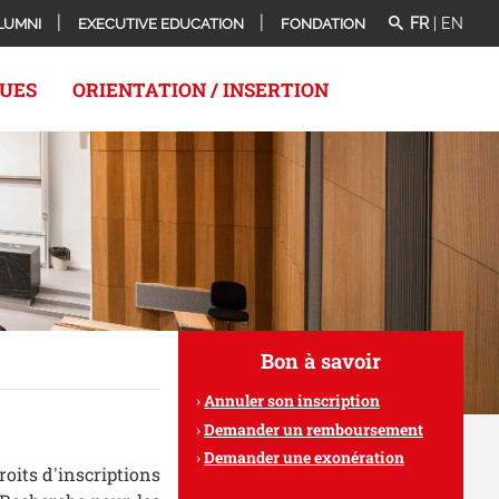
FR
|
EN
LUMNI
EXECUTIVE EDUCATION
FONDATION
QUES
ORIENTATION / INSERTION
Bon à savoir
Annuler son inscription
Demander un remboursement
Demander une exonération
roits d'inscriptions