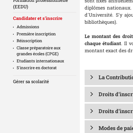
sont fixés annuellem
(EEDU)
diplômes nationaux. 
d'Université. S'y ajo
Candidater et s'inscrire
bibliothèques).
Admissions
Première inscription
Le montant des droits
Réinscription
chaque étudiant
. Il 
Classe préparatoire aux
montant exact des dro
grandes écoles (CPGE)
Etudiants internationaux
S'inscrire en doctorat
La Contributi
Gérer sa scolarité
Droits d’insc
Droits d’insc
Modes de pa