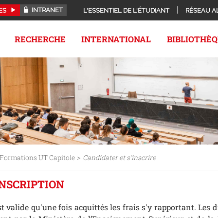
INTRANET
ES
L'ESSENTIEL DE L'ÉTUDIANT
RÉSEAU A
RECHERCHE
INTERNATIONAL
BIBLIOTHÈ
>
Formations UT Capitole
Candidater et s'inscrire
INSCRIPTION
t valide qu'une fois acquittés les frais s'y rapportant. Les d