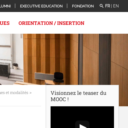
FR
|
EN
LUMNI
EXECUTIVE EDUCATION
FONDATION
QUES
ORIENTATION / INSERTION
>
Visionnez le teaser du
es et modalités
MOOC !