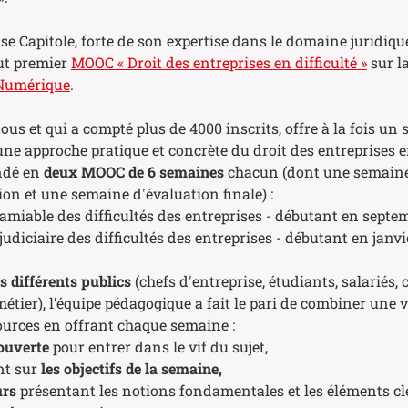
se Capitole, forte de son expertise dans le domaine juridiqu
out premier
MOOC « Droit des entreprises en difficulté »
sur l
 Numérique
.
us et qui a compté plus de 4000 inscrits, offre à la fois un 
une approche pratique et concrète du droit des entreprises en
indé en
deux MOOC de 6 semaines
chacun (dont une semain
ion et une semaine d'évaluation finale) :
miable des difficultés des entreprises - débutant en septe
diciaire des difficultés des entreprises - débutant en janvi
es différents publics
(chefs d'entreprise, étudiants, salariés, 
étier), l’équipe pédagogique a fait le pari de combiner une v
ources en offrant chaque semaine :
couverte
pour entrer dans le vif du sujet,
nt sur
les objectifs de la semaine,
urs
présentant les notions fondamentales et les éléments cl