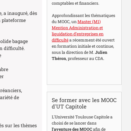
comptables et financiers.
e, a inauguré, dès
Approfondissant les thématiques
a plateforme
du MOOC, un
Master (M1)
Mention Administration et
liquidation d’entreprises en
difficulté
a récemment été ouvert
solide bagage
en formation initiale et continue,
 difficulté.
sous la direction de M.
Julien
e
Théron
, professeur au CDA.
mbre
er
créanciers,
ariété de
Se former avec les MOOC
d'UT Capitole
L'Université Toulouse Capitole a
choisi de se lancer dans
és sur les thèmes
l’aventure des MOOC
afin de