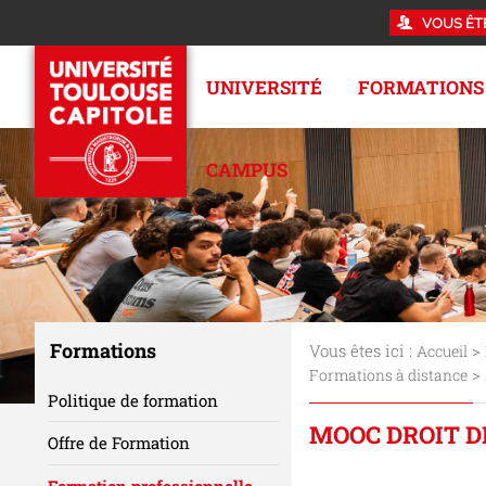
VOUS ÊT
UNIVERSITÉ
FORMATIONS
CAMPUS
Formations
Vous êtes ici :
>
Accueil
>
Formations à distance
Politique de formation
MOOC DROIT D
Offre de Formation
Formation professionnelle