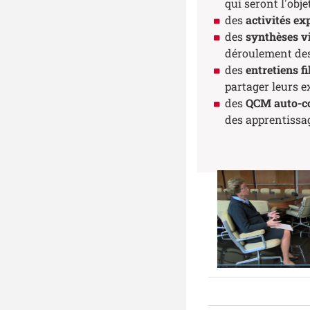
qui seront l'obje
des
activités ex
des
synthèses vi
déroulement des
des
entretiens f
partager leurs e
des
QCM auto-cor
des apprentissa