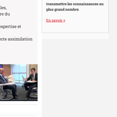
transmettre les connaissances au
les,
plus grand nombre
.
ure du
En savoir +
xpertise et
ecte assimilation