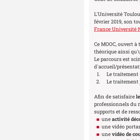
L'Université Toulou
février 2019, son t
France Université
Ce MOOC, ouvert à to
théorique ainsi qu'
Le parcours est sc
d'accueil/présentat
Le traitement a
Le traitement ju
Afin de satisfaire
l
professionnels du m
supports et de ress
une
activité dé
une vidéo porta
une
vidéo de co