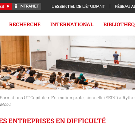
INTRANET
ES
L'ESSENTIEL DE L'ÉTUDIANT
RÉSEAU A
RECHERCHE
INTERNATIONAL
BIBLIOTHÈ
>
>
Formations UT Capitole
Formation professionnelle (EEDU)
Rythm
Mooc
ES ENTREPRISES EN DIFFICULTÉ