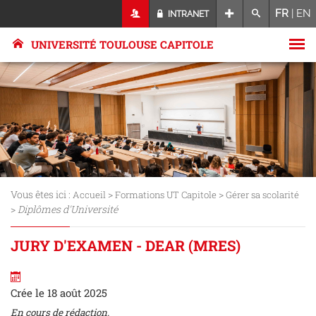
FR
|
EN
INTRANET
UNIVERSITÉ TOULOUSE CAPITOLE
Vous êtes ici :
>
>
Accueil
Formations UT Capitole
Gérer sa scolarité
>
Diplômes d'Université
JURY D'EXAMEN - DEAR (MRES)
Crée le 18 août 2025
En cours de rédaction.