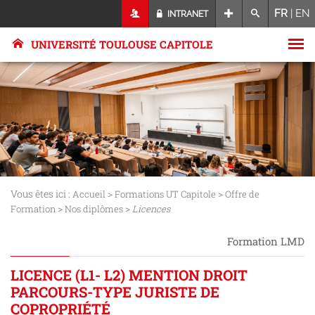
FR
|
EN
INTRANET
UNIVERSITÉ TOULOUSE CAPITOLE
Vous êtes ici :
>
>
Accueil
Formations UT Capitole
Offre de
>
>
Formation
Nos diplômes
Licences
Formation LMD
LICENCE (L1- L2) MENTION DROIT
PARCOURS-TYPE JURISTE DE
COPROPRIÉTÉ