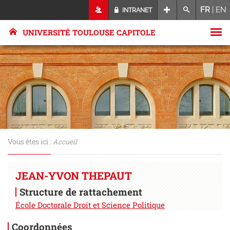
FR
|
EN
INTRANET
UNIVERSITÉ TOULOUSE CAPITOLE
Vous êtes ici :
Accueil
JEAN-YVON THEPAUT
Structure de rattachement
École Doctorale Droit et Science Politique
Coordonnées