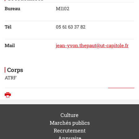
Bureau
MI102
Tél
05 61 63 37 82
Mail
jean-yvon.thepaut@ut-capitole.fr
Corps
ATRF
Imprimer
Culture
Marchés publics
Recrutement
Annuaire