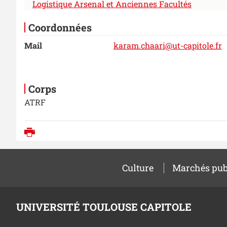
Logistique Arsenal et Anciennes Facultés
Coordonnées
Mail
karam.chaari@ut-capitole.fr
Corps
ATRF
Imprimer
Culture
Marchés pub
UNIVERSITÉ TOULOUSE CAPITOLE