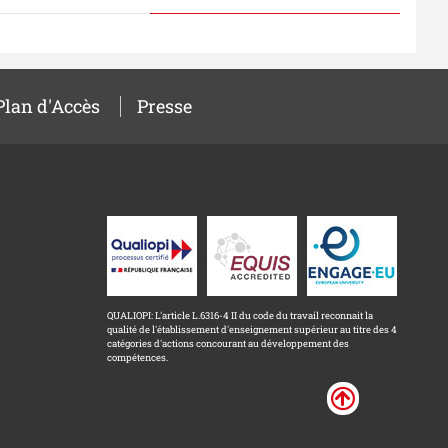
Plan d'Accès
Presse
QUALIOPI: L'article L.6316-4 II du code du travail reconnait la
qualité de l'établissement d'enseignement supérieur au titre des 4
catégories d'actions concourant au développement des
compétences.