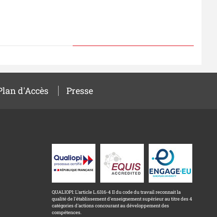
Plan d'Accès
Presse
QUALIOPI: L'article L.6316-4 II du code du travail reconnait la
qualité de l'établissement d'enseignement supérieur au titre des 4
catégories d'actions concourant au développement des
compétences.