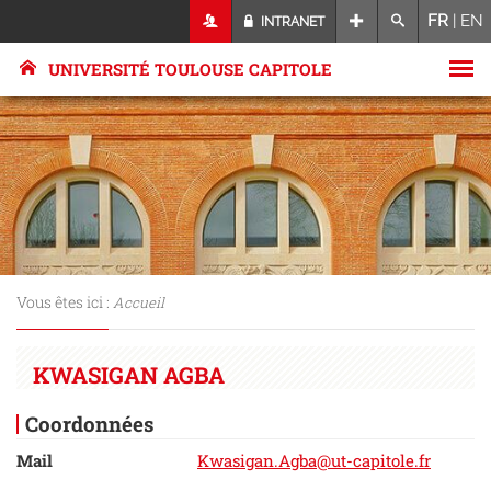
FR
|
EN
INTRANET
UNIVERSITÉ TOULOUSE CAPITOLE
Vous êtes ici :
Accueil
KWASIGAN AGBA
Coordonnées
Mail
Kwasigan.Agba@ut-capitole.fr