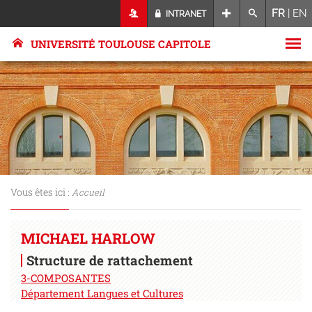
FR
|
EN
INTRANET
UNIVERSITÉ TOULOUSE CAPITOLE
Vous êtes ici :
Accueil
MICHAEL HARLOW
Structure de rattachement
3-COMPOSANTES
Département Langues et Cultures