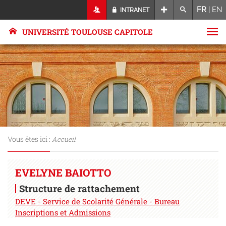
FR
|
EN
INTRANET
UNIVERSITÉ TOULOUSE CAPITOLE
Vous êtes ici :
Accueil
EVELYNE BAIOTTO
Structure de rattachement
DEVE - Service de Scolarité Générale - Bureau
Inscriptions et Admissions