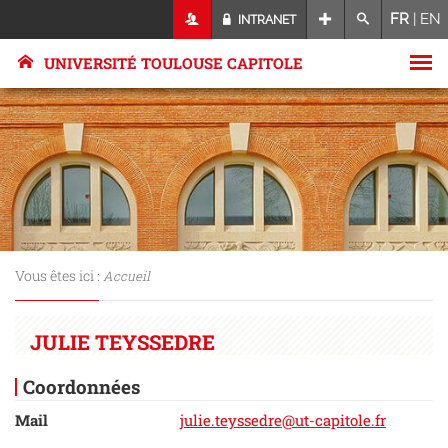
FR
|
EN
INTRANET
UNIVERSITÉ TOULOUSE CAPITOLE
Vous êtes ici :
Accueil
JULIE TEYSSEDRE
Coordonnées
Mail
julie.teyssedre@ut-capitole.fr