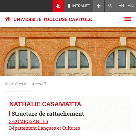
FR
|
EN
INTRANET
UNIVERSITÉ TOULOUSE CAPITOLE
Vous êtes ici :
Accueil
NATHALIE CASAMATTA
Structure de rattachement
3-COMPOSANTES
Département Langues et Cultures