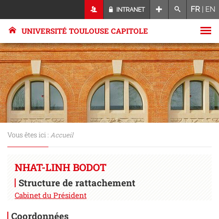
FR
|
EN
INTRANET
UNIVERSITÉ TOULOUSE CAPITOLE
Vous êtes ici :
Accueil
NHAT-LINH BODOT
Structure de rattachement
Cabinet du Président
Coordonnées