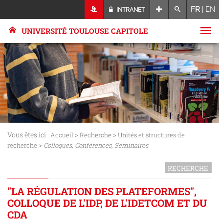
FR
|
EN
INTRANET
UNIVERSITÉ TOULOUSE CAPITOLE
Vous êtes ici :
>
>
Accueil
Recherche
Unités et structures de
>
recherche
Colloques, Conférences, Séminaires
RECHERCHE
"LA RÉGULATION DES PLATEFORMES",
COLLOQUE DE L'IDP, DE L'IDETCOM ET DU
CDA