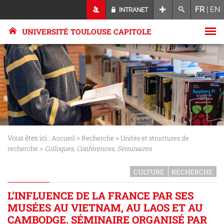
FR
|
EN
INTRANET
UNIVERSITÉ TOULOUSE CAPITOLE
Vous êtes ici :
>
>
Accueil
Recherche
Unités et structures de
>
recherche
Colloques, Conférences, Séminaires
CULTURE
RECHERCHE
L’INFLUENCE DE LA FRANCE PAR SES
MUSÉES AU VIETNAM, AU LAOS ET AU
CAMBODGE. SÉMINAIRE ORGANISÉ PAR