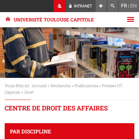
FR
|
EN
INTRANET
UNIVERSITÉ TOULOUSE CAPITOLE
Vous êtes ici :
>
>
>
Accueil
Recherche
Publications
Presses UT
>
Capitole
Droit
CENTRE DE DROIT DES AFFAIRES
PAR DISCIPLINE