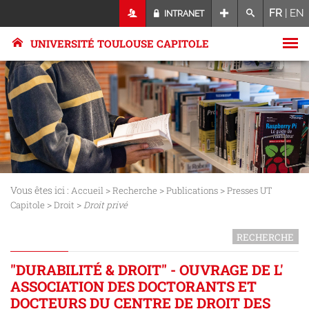
FR
|
EN
INTRANET
UNIVERSITÉ TOULOUSE CAPITOLE
Vous êtes ici :
>
>
>
Accueil
Recherche
Publications
Presses UT
>
>
Capitole
Droit
Droit privé
RECHERCHE
"DURABILITÉ & DROIT" - OUVRAGE DE L'
ASSOCIATION DES DOCTORANTS ET
DOCTEURS DU CENTRE DE DROIT DES