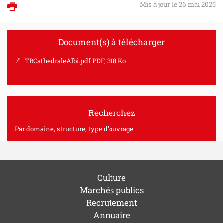
Mis à jour le 26 mai 2025
Imprimer
Document(s) à télécharger
TBCathedraleAlbi.pdf
PDF, 318 Ko
Recherchez
Par domaine, structure, type d'ouvrage
Culture
Marchés publics
Recrutement
Annuaire