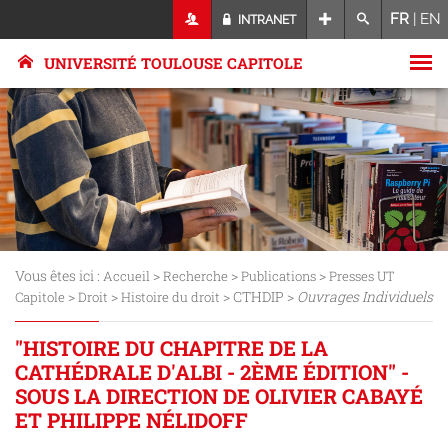
FR
|
EN
INTRANET
UNIVERSITÉ TOULOUSE CAPITOLE
Vous êtes ici :
>
>
>
Accueil
Recherche
Publications
Presses UT
>
>
> CTHDIP >
Ouvrages Individuels
Capitole
Droit
Histoire du droit
"HISTOIRE DU CHAPITRE DE LA
CATHÉDRALE D'ALBI - 2ÈME ÉDITION" -
SOUS LA DIRECTION DE OLIVIER CABAYÉ
ET PHILIPPE NÉLIDOFF