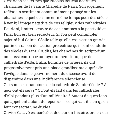
C'est dans ces termes que Nicolas Boileau décrit les
chanoines de la Sainte Chapelle de Paris. Son jugement
reflète un sentiment communément partagé sur les
chanoines, lequel dessine en même temps pour des siècles
à venir, l'image négative de ces religieux des cathédrales.
Pourtant, limiter l'œuvre de ces hommes à la passivité et
l'inaction est bien réducteur. Si l'on peut contempler
aujourd'hui Sainte-Cécile telle qu'elle est, c'est en grande
partie en raison de l'action protectrice qu'ils ont conduite
des siècles durant. Érudits, les chanoines du scriptorium
ont aussi contribué au rayonnement liturgique de la
cathédrale d'Albi. Enfin, hommes de prières, ils ont
progressivement pris une place grandissante auprès de
l'évêque dans le gouvernement du diocèse avant de
disparaître dans une indifférence silencieuse.
Qui sont ces chanoines de la cathédrale Sainte-Cécile ? À
quoi ont-ils servi ? Qu'ont-ils fait dans les cathédrales
d'Albi pendant plus d'un millénaire ? Autant de questions
qui appellent autant de réponses... ce qui valait bien qu'on
leur consacrât une étude !
Olivier Cabayé est agrégé et docteur en histoire, professeur