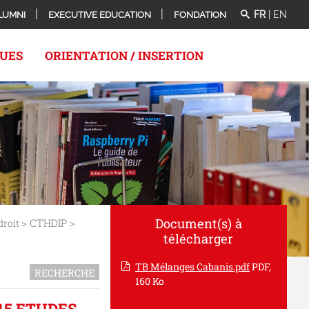
FR
|
EN
LUMNI
EXECUTIVE EDUCATION
FONDATION
QUES
ORIENTATION / INSERTION
Document(s) à
> CTHDIP >
droit
télécharger
TB Mélanges Cabanis.pdf
PDF,
RECHERCHE
160 Ko
15 ETUDES