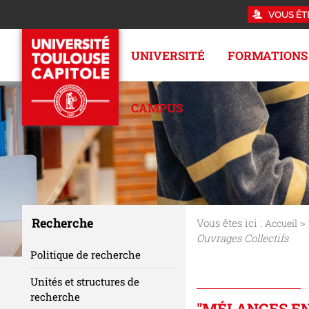
VOUS ÊT
UNIVERSITÉ
FORMATIONS
CAMPUS
Recherche
Vous êtes ici :
>
Accueil
Ouvrages Collectifs
Politique de recherche
Unités et structures de
recherche
"MÉLANGES EN