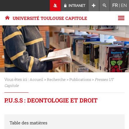
FR
|
EN
INTRANET
UNIVERSITÉ TOULOUSE CAPITOLE
Vous êtes ici :
>
>
>
Accueil
Recherche
Publications
Presses UT
Capitole
P.U.S.S : DEONTOLOGIE ET DROIT
Table des matières