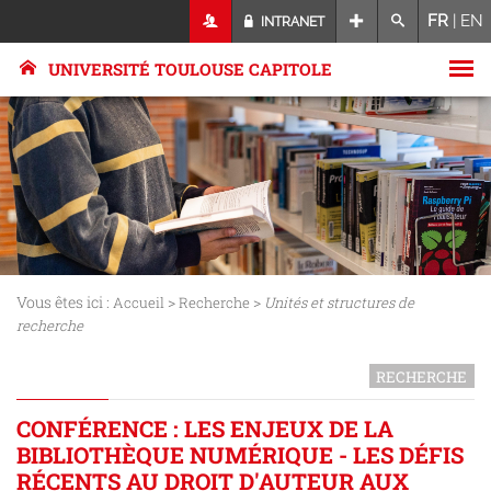
FR
|
EN
INTRANET
UNIVERSITÉ TOULOUSE CAPITOLE
Vous êtes ici :
>
>
Accueil
Recherche
Unités et structures de
recherche
RECHERCHE
CONFÉRENCE : LES ENJEUX DE LA
BIBLIOTHÈQUE NUMÉRIQUE - LES DÉFIS
RÉCENTS AU DROIT D'AUTEUR AUX