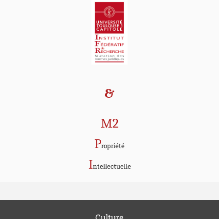
&
M2
P
ropriété
I
ntellectuelle
Culture