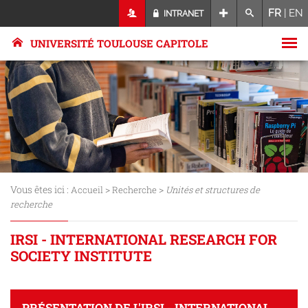
FR
|
EN
INTRANET
UNIVERSITÉ TOULOUSE CAPITOLE
Vous êtes ici :
>
>
Accueil
Recherche
Unités et structures de
recherche
IRSI - INTERNATIONAL RESEARCH FOR
SOCIETY INSTITUTE
PRÉSENTATION DE L'IRSI - INTERNATIONAL