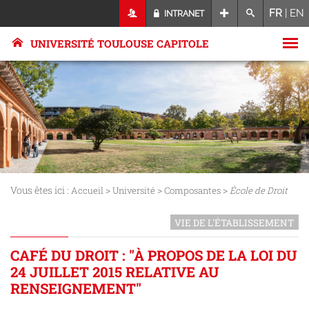
FR
|
EN
INTRANET
UNIVERSITÉ TOULOUSE CAPITOLE
Vous êtes ici :
>
>
>
Accueil
Université
Composantes
École de Droit
VIE DE L'ÉTABLISSEMENT
CAFÉ DU DROIT : "À PROPOS DE LA LOI DU
24 JUILLET 2015 RELATIVE AU
RENSEIGNEMENT"