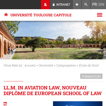
FR
|
EN
INTRANET
UNIVERSITÉ TOULOUSE CAPITOLE
Vous êtes ici :
>
>
>
Accueil
Université
Composantes
École de Droit
FORMATION
LL.M. IN AVIATION LAW, NOUVEAU
DIPLÔME DE EUROPEAN SCHOOL OF LAW