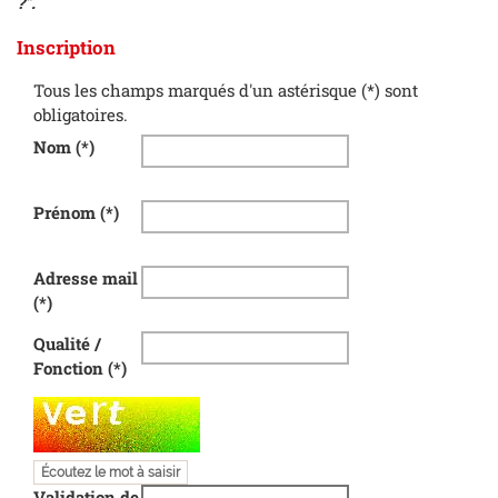
?".
Inscription
Tous les champs marqués d'un astérisque (*) sont
obligatoires.
Nom
(*)
Prénom
(*)
Adresse mail
(*)
Qualité /
Fonction
(*)
Champ pour les robots. Si vous êtes humains, merci de le l
Écoutez le mot à saisir
Validation de