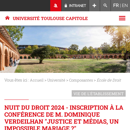
FR
|
EN
INTRANET
UNIVERSITÉ TOULOUSE CAPITOLE
Vous êtes ici :
>
>
>
Accueil
Université
Composantes
École de Droit
VIE DE L'ÉTABLISSEMENT
NUIT DU DROIT 2024 - INSCRIPTION À LA
CONFÉRENCE DE M. DOMINIQUE
VERDEILHAN "JUSTICE ET MÉDIAS, UN
IMPOSSIBLE MARIAGE ?"