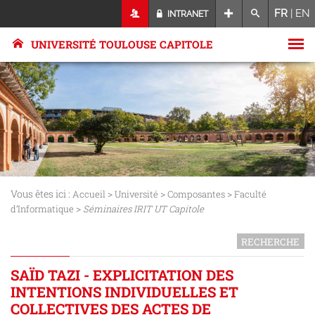
FR
|
EN
INTRANET
UNIVERSITÉ TOULOUSE CAPITOLE
Vous êtes ici :
>
>
>
Accueil
Université
Composantes
Faculté
>
d’Informatique
Séminaires IRIT UT Capitole
RECHERCHE
SAÏD TAZI - EXPLICITATION DES
INTENTIONS INDIVIDUELLES ET
COLLECTIVES DES ACTES DE