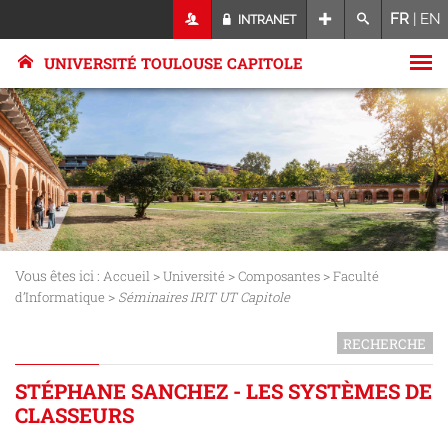
FR
|
EN
INTRANET
UNIVERSITÉ TOULOUSE CAPITOLE
Vous êtes ici :
>
>
>
Accueil
Université
Composantes
Faculté
>
d’Informatique
Séminaires IRIT UT Capitole
RECHERCHE
STÉPHANE SANCHEZ - LES SYSTÈMES DE
CLASSEURS