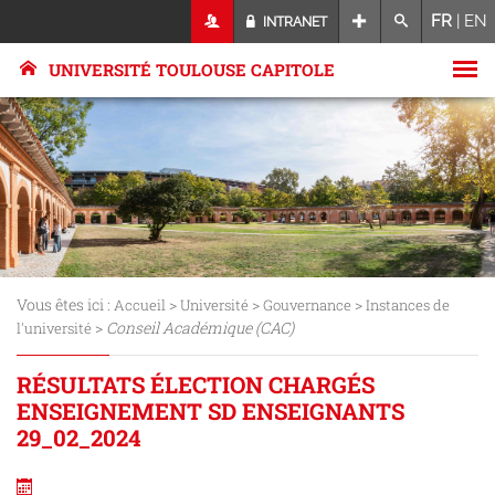
FR
|
EN
INTRANET
UNIVERSITÉ TOULOUSE CAPITOLE
Vous êtes ici :
>
>
>
Accueil
Université
Gouvernance
Instances de
>
Conseil Académique (CAC)
l'université
RÉSULTATS ÉLECTION CHARGÉS
ENSEIGNEMENT SD ENSEIGNANTS
29_02_2024