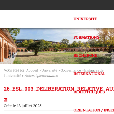
UNIVERSITÉ
FORMATIONS
RECHERCHE
Vous êtes ici :
>
>
>
Accueil
Université
Gouvernance
Instances de
INTERNATIONAL
>
l'université
Actes règlementaires
26_ESL_003_DELIBERATION_RELATIVE_A
BIBLIOTHÈQUES
Crée le 18 juillet 2025
ORIENTATION / INS