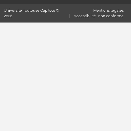
Université Toulouse Capitole ©
Mentions légales
2026
Accessibilité : non conforme