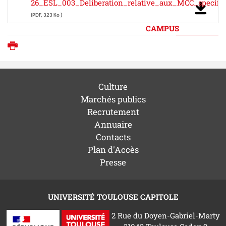
26_ESL_003_Deliberation_relative_aux_MCC_specifi
(PDF, 323 Ko )
CAMPUS
Imprimer
Culture
Marchés publics
Recrutement
Annuaire
Contacts
Plan d'Accès
Presse
UNIVERSITÉ TOULOUSE CAPITOLE
2 Rue du Doyen-Gabriel-Marty