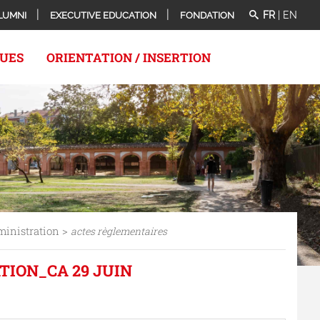
FR
|
EN
LUMNI
EXECUTIVE EDUCATION
FONDATION
QUES
ORIENTATION / INSERTION
ministration >
actes règlementaires
ION_CA 29 JUIN