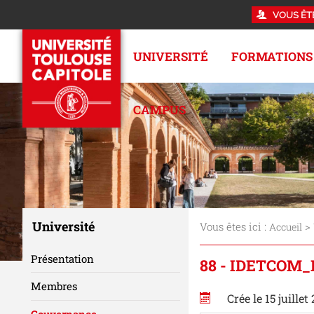
VOUS ÊT
UNIVERSITÉ
FORMATIONS
CAMPUS
Université
Vous êtes ici :
>
Accueil
Présentation
88 - IDETCOM
Membres
Crée le 15 juillet
Gouvernance