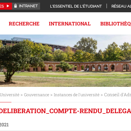
INTRANET
ES
L'ESSENTIEL DE L'ÉTUDIANT
RÉSEAU A
RECHERCHE
INTERNATIONAL
BIBLIOTHÈ
>
>
> Conseil d'Ad
Université
Gouvernance
Instances de l'université
_DELIBERATION_COMPTE-RENDU_DELEGAT
 2021