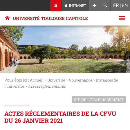
FR
|
EN
INTRANET
UNIVERSITÉ TOULOUSE CAPITOLE
Vous êtes ici :
>
>
>
Accueil
Université
Gouvernance
Instances de
>
l'université
Actes règlementaires
VIE DE L'ÉTABLISSEMENT
ACTES RÉGLEMENTAIRES DE LA CFVU
DU 26 JANVIER 2021