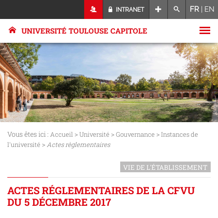
FR
|
EN
INTRANET
UNIVERSITÉ TOULOUSE CAPITOLE
Vous êtes ici :
>
>
>
Accueil
Université
Gouvernance
Instances de
>
l'université
Actes règlementaires
VIE DE L'ÉTABLISSEMENT
ACTES RÉGLEMENTAIRES DE LA CFVU
DU 5 DÉCEMBRE 2017