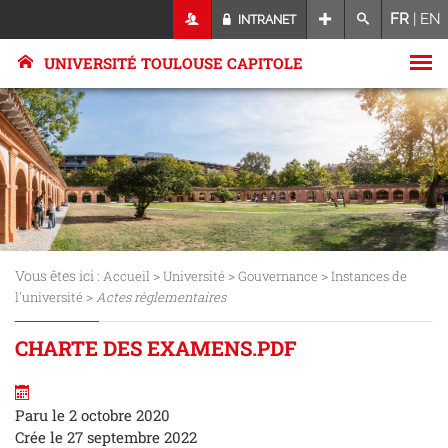
FR
|
EN
INTRANET
UNIVERSITÉ TOULOUSE CAPITOLE
Vous êtes ici :
>
>
>
Accueil
Université
Gouvernance
Instances de
>
l'université
Actes règlementaires
CHARTE DES EXAMENS.PDF
Paru le 2 octobre 2020
Crée le 27 septembre 2022