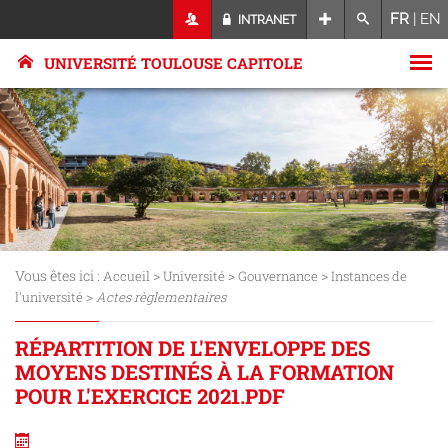
FR
|
EN
INTRANET
UNIVERSITÉ TOULOUSE CAPITOLE
Vous êtes ici :
>
>
>
Accueil
Université
Gouvernance
Instances de
>
l'université
Actes règlementaires
RÉPARTITION DE L'ENVELOPPE DES
MOYENS DESTINÉS À LA FORMATION
POUR L'EXERCICE 2021.PDF