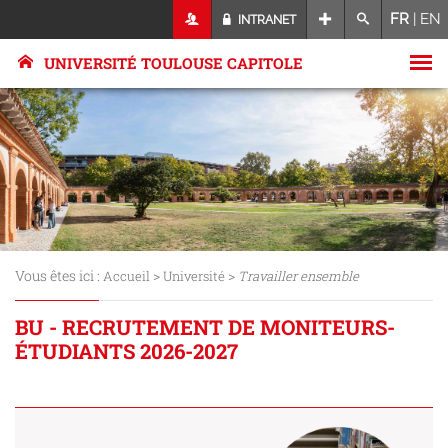
FR
|
EN
INTRANET
UNIVERSITÉ TOULOUSE CAPITOLE
Vous êtes ici :
>
>
Accueil
Université
Travailler ensemble
BU - RECRUTEMENT DE MONITEURS-
ÉTUDIANTS 2026-2027