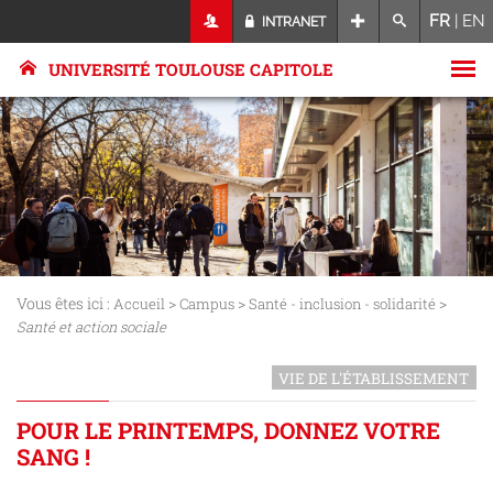
FR
|
EN
INTRANET
UNIVERSITÉ TOULOUSE CAPITOLE
Vous êtes ici :
>
>
>
Accueil
Campus
Santé - inclusion - solidarité
Santé et action sociale
VIE DE L'ÉTABLISSEMENT
POUR LE PRINTEMPS, DONNEZ VOTRE
SANG !