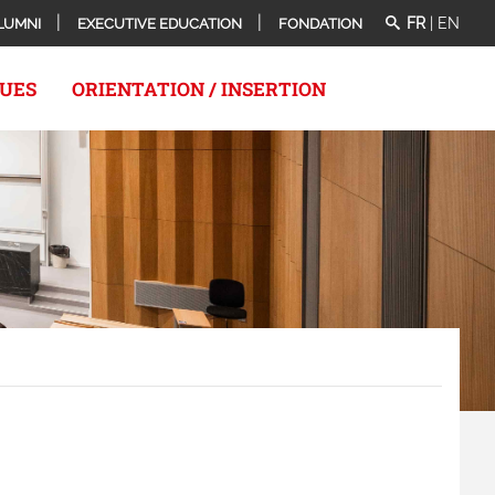
FR
|
EN
LUMNI
EXECUTIVE EDUCATION
FONDATION
QUES
ORIENTATION / INSERTION