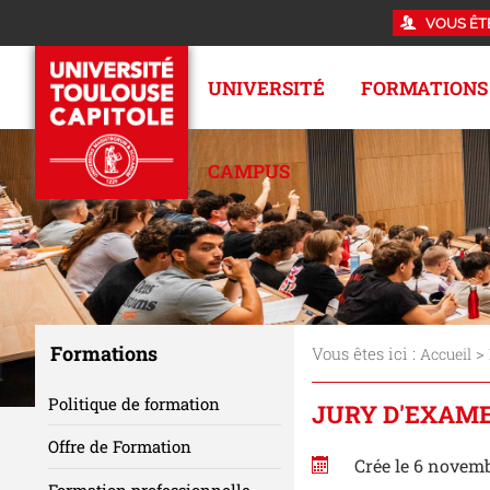
VOUS ÊT
UNIVERSITÉ
FORMATIONS
CAMPUS
Formations
Vous êtes ici :
>
Accueil
Politique de formation
JURY D'EXAME
Offre de Formation
Crée le 6 novem
Formation professionnelle