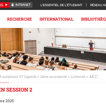
INTRANET
ES
L'ESSENTIEL DE L'ÉTUDIANT
RÉSEAU A
RECHERCHE
INTERNATIONAL
BIBLIOTHÈ
>
> Licences >
MCC
Formations UT Capitole
Gérer sa scolarité
N SESSION 2
bre 2025