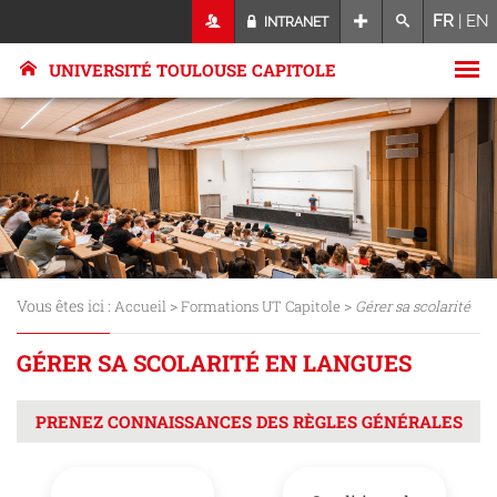
FR
|
EN
INTRANET
UNIVERSITÉ TOULOUSE CAPITOLE
Vous êtes ici :
>
>
Accueil
Formations UT Capitole
Gérer sa scolarité
GÉRER SA SCOLARITÉ EN LANGUES
PRENEZ CONNAISSANCES DES RÈGLES GÉNÉRALES