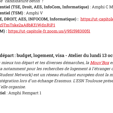
e "candidature béton" !
entiel
(TSE, Droit, AES, InfoCom, Informatique)
: Amphi C 
sentiel (TSM)
: Amphi V
E, DROIT, AES, INFOCOM, Informatique) :
https://ut-capito
xSTmTske2aA8bKf1WdnRiP.1
M) :
https://ut-capitole-fr.zoom.us/j/95159830051
départ : budget, logement, visa - Atelier du lundi 13 o
u mieux ton départ et tes diverses démarches, la
Mouv'Box
es
a notamment pour les recherches de logement à l'étranger 
udent Network) est un réseau étudiant européen dont la miss
intégration lors d'un échange Erasmus. L'ESN Toulouse présen
elle organise.
tiel
: Amphi Rempart 1