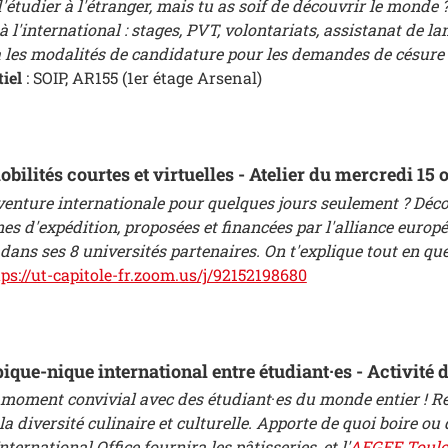
d'étudier à l'étranger, mais tu as soif de découvrir le monde
 l'international : stages, PVT, volontariats, assistanat de l
les modalités de candidature pour les demandes de césure ain
tiel
: SOIP, AR155 (1er étage Arsenal)
bilités courtes et virtuelles - Atelier du mercredi 15 
aventure internationale pour quelques jours seulement ? Déco
nes d'expédition, proposées et financées par l'alliance euro
 dans ses 8 universités partenaires. On t'explique tout en qu
tps://ut-capitole-fr.zoom.us/j/92152198680
pique-nique international entre étudiant
·
es - Activité 
 moment convivial avec des étudiant
·
es du monde entier ! R
a diversité culinaire et culturelle. Apporte de quoi boire ou
nternational Office fournira les pâtisseries, et l'
AEGEE Toulo