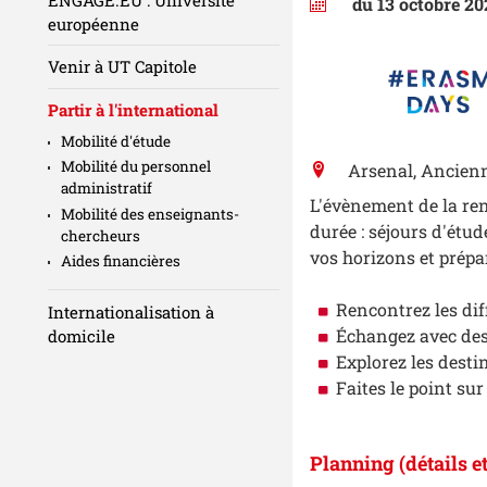
du 13 octobre 20
européenne
Venir à UT Capitole
Partir à l'international
Mobilité d'étude
Mobilité du personnel
Arsenal, Ancien
administratif
L'évènement de la re
Mobilité des enseignants-
durée : séjours d'étu
chercheurs
vos horizons et prépar
Aides financières
Rencontrez les dif
Internationalisation à
Échangez avec des 
domicile
Explorez les destin
Faites le point sur
Planning (détails e