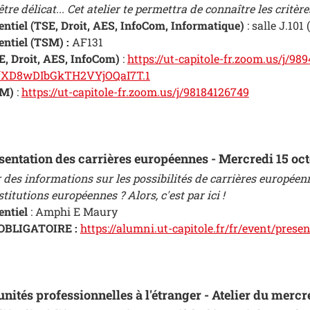
être délicat... Cet atelier te permettra de connaître les critèr
entiel (TSE, Droit, AES, InfoCom, Informatique)
: salle J.101
entiel (TSM) :
AF131
E, Droit, AES, InfoCom)
:
https://ut-capitole-fr.zoom.us/j/98
fXD8wDIbGkTH2VYjOQaI7T.1
SM)
:
https://ut-capitole-fr.zoom.us/j/98184126749
sentation des carrières européennes - Mercredi 15 oc
 des informations sur les possibilités de carrières europée
titutions européennes ? Alors, c'est par ici !
entiel
: Amphi E Maury
OBLIGATOIRE :
https://alumni.ut-capitole.fr/fr/event/pres
unités professionnelles à l'étranger - Atelier du mercr