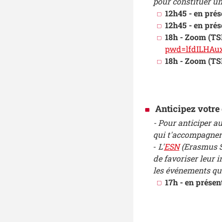
pour constituer un
12h45 - en prés
12h45 - en pré
18h - Zoom (TS
pwd=lfdILHAu
18h - Zoom (TS
Anticipez votre 
- Pour anticiper a
qui t'accompagner
-
L'
ESN
(Erasmus St
de favoriser leur 
les événements qu'
17h - en présen