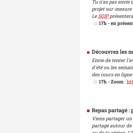
Tu n'as pas envie 
projet sur-mesure à
Le
SOIP
présentera 
17h - en présen
Découvrez les mo
Envie de tenter l'
d'été ou les semai
des cours en ligne
17h - Zoom
:
ht
Repas partagé : 
Viens partager un
partagé autour de l
ou de ta région. L'I