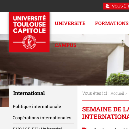
VOUS ÊT
UNIVERSITÉ
FORMATIONS
CAMPUS
International
Vous êtes ici :
>
Accueil
Politique internationale
SEMAINE DE L
INTERNATIONA
Coopérations internationales
ENGAGE.EU : Université