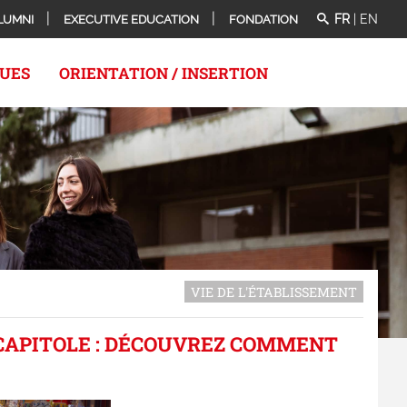
FR
|
EN
LUMNI
EXECUTIVE EDUCATION
FONDATION
QUES
ORIENTATION / INSERTION
VIE DE L'ÉTABLISSEMENT
 CAPITOLE : DÉCOUVREZ COMMENT