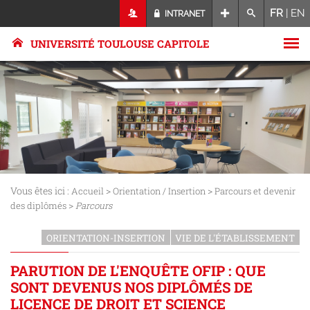
FR
|
EN
INTRANET
UNIVERSITÉ TOULOUSE CAPITOLE
Vous êtes ici :
>
>
Accueil
Orientation / Insertion
Parcours et devenir
>
des diplômés
Parcours
ORIENTATION-INSERTION
VIE DE L'ÉTABLISSEMENT
PARUTION DE L'ENQUÊTE OFIP : QUE
SONT DEVENUS NOS DIPLÔMÉS DE
LICENCE DE DROIT ET SCIENCE