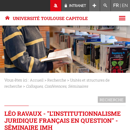
FR
|
EN
INTRANET
UNIVERSITÉ TOULOUSE CAPITOLE
Vous êtes ici :
>
>
Accueil
Recherche
Unités et structures de
>
recherche
Colloques, Conférences, Séminaires
RECHERCHE
LÉO RAVAUX - "L’INSTITUTIONNALISME
JURIDIQUE FRANÇAIS EN QUESTION" -
SÉMINAIRE IMH