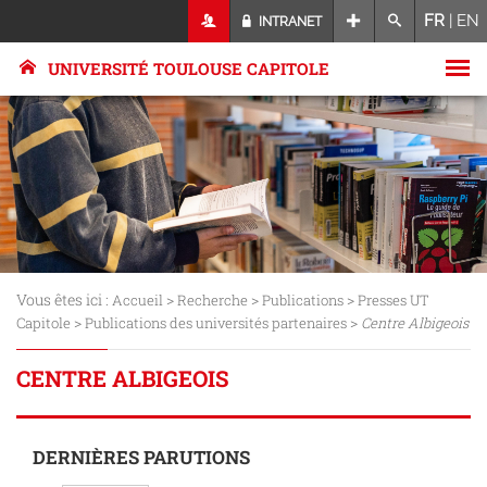
FR
|
EN
INTRANET
UNIVERSITÉ TOULOUSE CAPITOLE
Vous êtes ici :
>
>
>
Accueil
Recherche
Publications
Presses UT
>
>
Capitole
Publications des universités partenaires
Centre Albigeois
CENTRE ALBIGEOIS
DERNIÈRES PARUTIONS