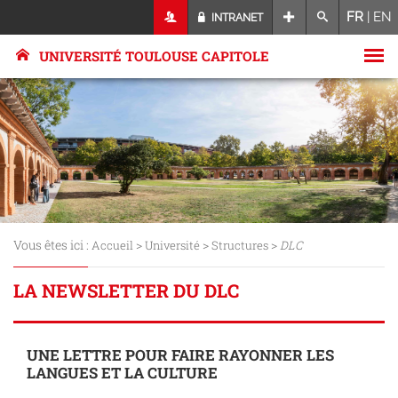
FR
|
EN
INTRANET
UNIVERSITÉ TOULOUSE CAPITOLE
Vous êtes ici :
>
>
>
Accueil
Université
Structures
DLC
LA NEWSLETTER DU DLC
UNE LETTRE POUR FAIRE RAYONNER LES
LANGUES ET LA CULTURE